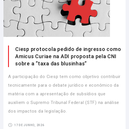
Ciesp protocola pedido de ingresso como
Amicus Curiae na ADI proposta pela CNI
sobre a “taxa das blusinhas”
A participação do Ciesp tem como objetivo contribuir
tecnicamente para o debate jurídico e econômico da
matéria com a apresentação de subsídios que
auxiliem o Supremo Tribunal Federal (STF) na análise
dos impactos da legislação.
17 DE JUNHO, 2026