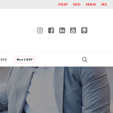
FIESP
SESI
SENAI
IRS
OSCO
Meu CIESP