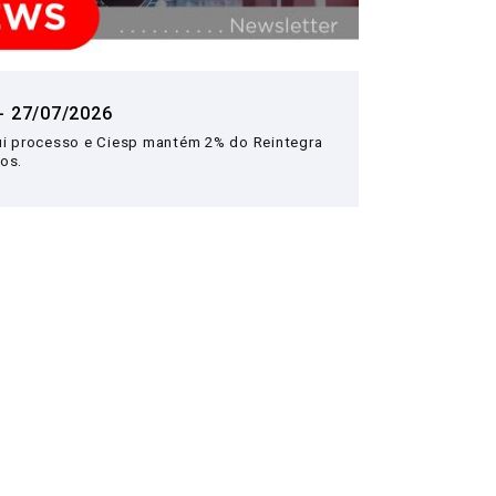
- 29/05/2026
- 27/07/2026
 o Dia da Indústria: Presidente do Ciesp
ui processo e Ciesp mantém 2% do Reintegra
or da economia que está presente na vida das
os.
ulsiona o país.