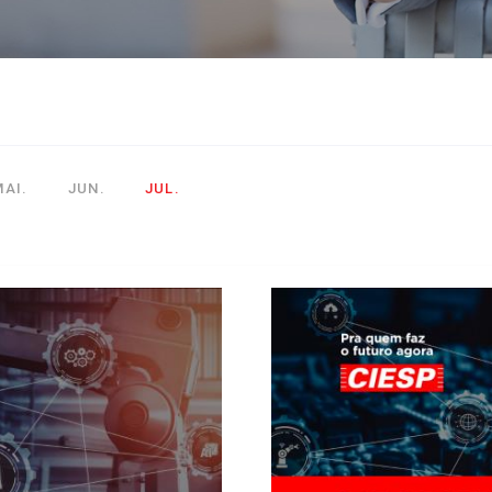
MAI.
JUN.
JUL.