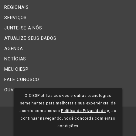
REGIONAIS
SERVIÇOS
JUNTE-SE A NÓS
ATUALIZE SEUS DADOS
AGENDA
NOTÍCIAS
MEU CIESP
FALE CONOSCO
OUVIDORIA
O CIESP utiliza cookies e outras tecnologias
semelhantes para melhorar a sua experiência, de
acordo com a nossa
Política de Privacidade
e, ao
©
2026
CIESP - Todos os direitos reservados.
continuar navegando, você concorda com estas
condições
Política de Privacidade