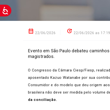
calendar_month
update
22/06/2026
22/06/2026 as 17:1
Evento em São Paulo debateu caminhos p
magistrados.
O Congresso da Câmara Ciesp/Fiesp, realiza
aposentado Kazuo Watanabe por sua contribui
Consumidor e do modelo que deu origem aos J
brasileira não deve ser medida pelo volume 
da conciliação.