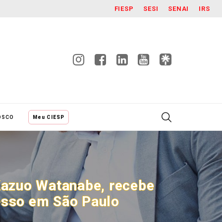
FIESP
SESI
SENAI
IRS
OSCO
Meu CIESP
Kazuo Watanabe, recebe
esso em São Paulo