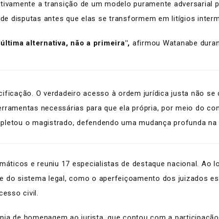
initivamente a transição de um modelo puramente adversarial 
 de disputas antes que elas se transformem em litígios inter
última alternativa, não a primeira",
afirmou Watanabe duran
ificação. O verdadeiro acesso à ordem jurídica justa não s
rramentas necessárias para que ela própria, por meio do cons
pletou o magistrado, defendendo uma mudança profunda na m
emáticos e reuniu 17 especialistas de destaque nacional. Ao
ade do sistema legal, como o aperfeiçoamento dos juizados es
esso civil.
mônia de homenagem ao jurista, que contou com a participação 