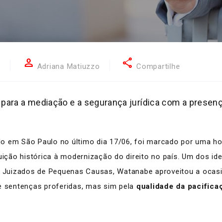
person
share
9
Adriana Matiuzzo
Compartilhe
ara a mediação e a segurança jurídica com a presenç
do em São Paulo no último dia 17/06, foi marcado por uma 
ção histórica à modernização do direito no país. Um dos id
uizados de Pequenas Causas, Watanabe aproveitou a ocasião
de sentenças proferidas, mas sim pela
qualidade da pacifica