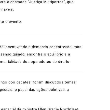
para a chamada "Justiça Multiportas", que
mináveis.
te o evento.
e dá incentivando a demanda desenfreada, mas
enso guiado, encontre o equilíbrio e a
entalidade dos operadores do direito.
 longo dos debates, foram discutidos temas
peciais, o papel das ações coletivas, a
especial da ministra Ellen Gracie Northfleet,