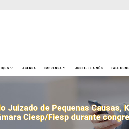
VIÇOS
AGENDA
IMPRENSA
JUNTE-SE A NÓS
FALE CON
do Juizado de Pequenas Causas, 
ara Ciesp/Fiesp durante congr