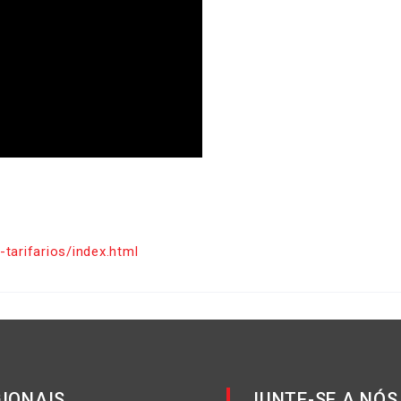
-tarifarios/index.html
IONAIS
JUNTE-SE A NÓS