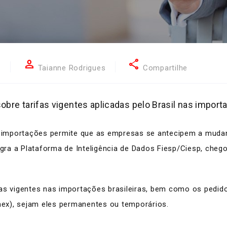
person
share
9
Taianne Rodrigues
Compartilhe
bre tarifas vigentes aplicadas pelo Brasil nas importaç
nas importações permite que as empresas se antecipem a mud
egra a Plataforma de Inteligência de Dados Fiesp/Ciesp, chego
as vigentes nas importações brasileiras, bem como os pedido
ex), sejam eles permanentes ou temporários.