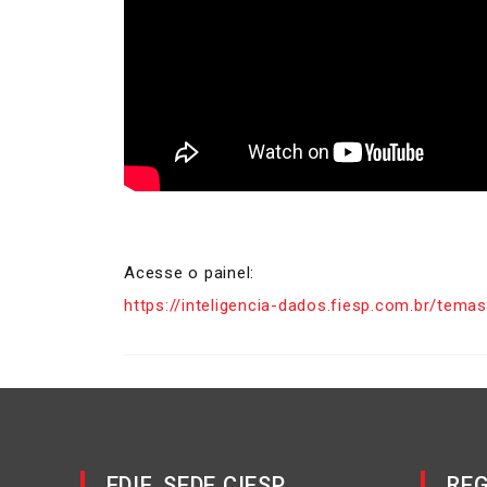
Acesse o painel:
https://inteligencia-dados.fiesp.com.br/temas
EDIF. SEDE CIESP
REG