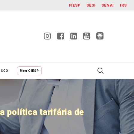
FIESP
SESI
SENAI
IRS
OSCO
Meu CIESP
política tarifária de