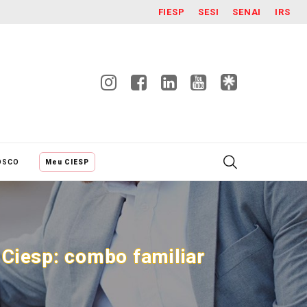
FIESP
SESI
SENAI
IRS
OSCO
Meu CIESP
Ciesp: combo familiar