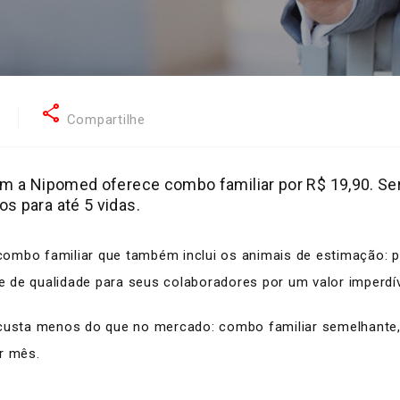
share
6
Compartilhe
om a Nipomed oferece combo familiar por R$ 19,90. Se
s para até 5 vidas.
combo familiar que também inclui os animais de estimação: 
 de qualidade para seus colaboradores por um valor imperdív
 custa menos do que no mercado: combo familiar semelhante, 
r mês.