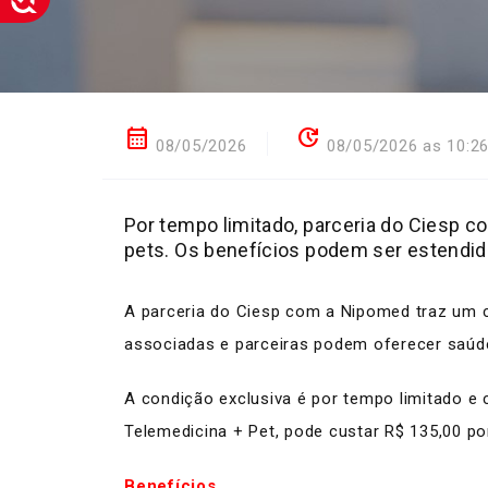
calendar_month
update
08/05/2026
08/05/2026 as 10:2
Por tempo limitado, parceria do Ciesp c
pets. Os benefícios podem ser estendido
A parceria do Ciesp com a Nipomed traz um 
associadas e parceiras podem oferecer saúde
A condição exclusiva é por tempo limitado e
Telemedicina + Pet, pode custar R$ 135,00 po
Benefícios