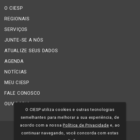
O CIESP
REGIONAIS
SERVIÇOS
JUNTE-SE A NÓS
ATUALIZE SEUS DADOS
AGENDA
NOTÍCIAS
MEU CIESP
FALE CONOSCO
OUVIDORIA
O CIESP utiliza cookies e outras tecnologias
semelhantes para melhorar a sua experiência, de
acordo com a nossa
Política de Privacidade
e, ao
©
2026
CIESP - Todos os direitos reservados.
continuar navegando, você concorda com estas