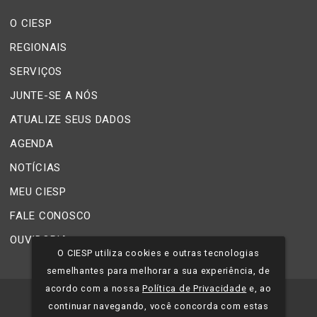
O CIESP
REGIONAIS
SERVIÇOS
JUNTE-SE A NÓS
ATUALIZE SEUS DADOS
AGENDA
NOTÍCIAS
MEU CIESP
FALE CONOSCO
OUVIDORIA
O CIESP utiliza cookies e outras tecnologias
semelhantes para melhorar a sua experiência, de
acordo com a nossa
Política de Privacidade
e, ao
©
2026
CIESP - Todos os direitos reservados.
continuar navegando, você concorda com estas