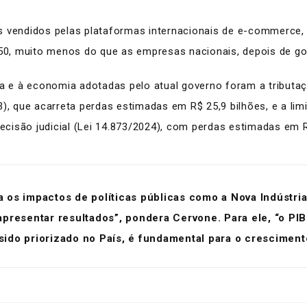
os vendidos pelas plataformas internacionais de e-commerc
0, muito menos do que as empresas nacionais, depois de g
ria e à economia adotadas pelo atual governo foram a tribut
3), que acarreta perdas estimadas em R$ 25,9 bilhões, e a li
decisão judicial (Lei 14.873/2024), com perdas estimadas em R
a os impactos de políticas públicas como a Nova Indústria
resentar resultados”, pondera Cervone. Para ele, “o PI
sido priorizado no País, é fundamental para o crescimen