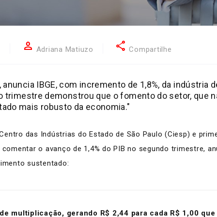
person
share
2
Adriana Matiuzo
Compartilhe
 anuncia IBGE, com incremento de 1,8%, da indústria d
o trimestre demonstrou que o fomento do setor, que nã
tado mais robusto da economia."
Centro das Indústrias do Estado de São Paulo (Ciesp) e prim
o comentar o avanço de 1,4% do PIB no segundo trimestre, anu
scimento sustentado:
 de multiplicação, gerando R$ 2,44 para cada R$ 1,00 que