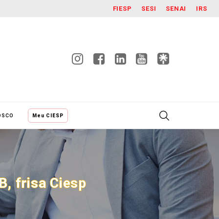
FIESP
SESI
SENAI
IRS
OSCO
Meu CIESP
, frisa Ciesp