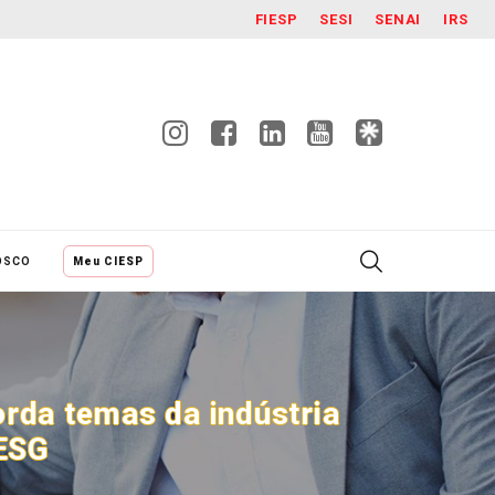
FIESP
SESI
SENAI
IRS
OSCO
Meu CIESP
rda temas da indústria
 ESG