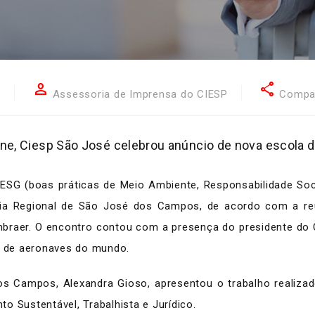
person
share
3
Assessoria de Imprensa do CIESP
Compar
ne, Ciesp São José celebrou anúncio de nova escola d
e ESG (boas práticas de Meio Ambiente, Responsabilidade So
ia Regional de São José dos Campos, de acordo com a reun
braer. O encontro contou com a presença do presidente do C
ra de aeronaves do mundo.
os Campos, Alexandra Gioso, apresentou o trabalho realiza
o Sustentável, Trabalhista e Jurídico.