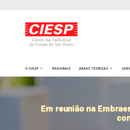
Centro das Indústrias
do Estado de São Paulo
O CIESP
REGIONAIS
ÁREAS TÉCNICAS
SER
Em reunião na Embraer
com