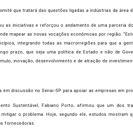
mitê que tratará das questões ligadas a indústrias da área 
iou as iniciativas e reforçou o andamento de uma parceria 
de mapear as novas vocações econômicas por região. "Este 
icípios, integrando todas as macrorregiões para que a gen
go prazo, que seja uma política de Estado e não de Gover
ímulo, inovação, desenvolvimento e de atração de investimen
em discussão no Senai-SP para apoiar as empresas em pro
mento Sustentável, Fabiano Porto, afirmou que um dos t
itigar o problema. Hoje, segundo ele, estudos mostram
as fornecedoras.