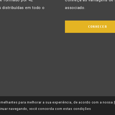
 é formado por 42
Conheça as vantagens de 
 distribuídas em todo o
associado.
CONHECER
 semelhantes para melhorar a sua experiência, de acordo com a nossa
inuar navegando, você concorda com estas condições
tica de Privacidade