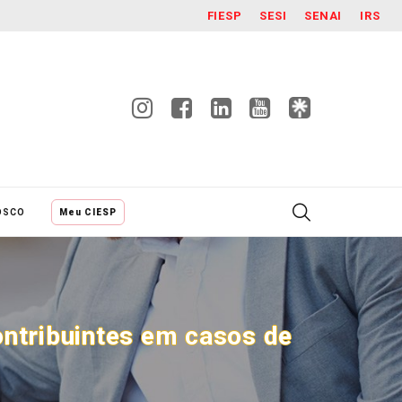
FIESP
SESI
SENAI
IRS
OSCO
Meu CIESP
ontribuintes em casos de