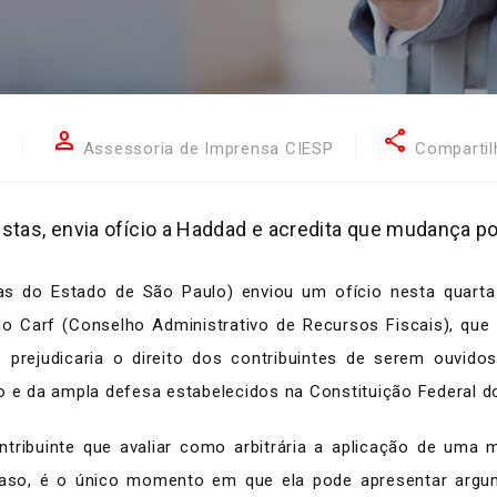
person
share
5
Assessoria de Imprensa CIESP
Compartil
listas, envia ofício a Haddad e acredita que mudança p
as do Estado de São Paulo) enviou um ofício nesta quarta 
do Carf (Conselho Administrativo de Recursos Fiscais), qu
 prejudicaria o direito dos contribuintes de serem ouvido
o e da ampla defesa estabelecidos na Constituição Federal do
tribuinte que avaliar como arbitrária a aplicação de uma
caso, é o único momento em que ela pode apresentar argu