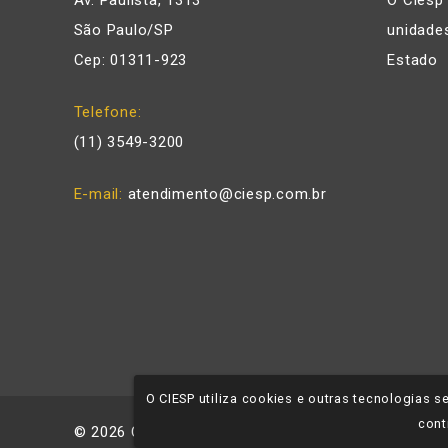
Av. Paulista, 1313
O Ciesp
São Paulo/SP
unidades
Cep: 01311-923
Estado
Telefone
(11) 3549-3200
E-mail
atendimento@ciesp.com.br
O CIESP utiliza cookies e outras tecnologias
cont
©
2026
CIESP - Todos os direitos reservados.
Polí