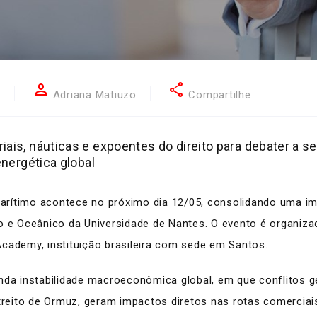
person
share
7
Adriana Matiuzo
Compartilhe
iais, náuticas e expoentes do direito para debater a s
energética global
o Marítimo acontece no próximo dia 12/05, consolidando uma
mo e Oceânico da Universidade de Nantes. O evento é organiz
cademy, instituição brasileira com sede em Santos.
 instabilidade macroeconômica global, em que conflitos ge
eito de Ormuz, geram impactos diretos nas rotas comerciais 