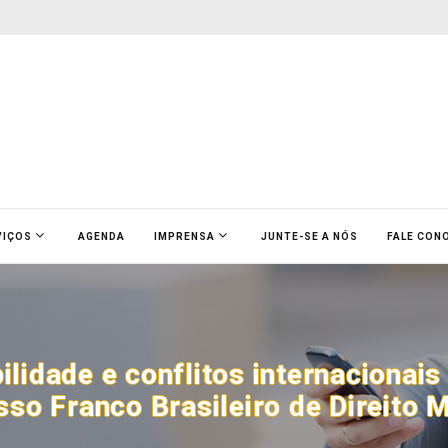
VIÇOS
AGENDA
IMPRENSA
JUNTE-SE A NÓS
FALE CON
lidade e conflitos internacionais
so Franco Brasileiro de Direito 