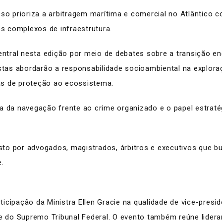
sso prioriza a arbitragem marítima e comercial no Atlântico 
os complexos de infraestrutura.
ntral nesta edição por meio de debates sobre a transição en
istas abordarão a responsabilidade socioambiental na explor
ias de proteção ao ecossistema.
da navegação frente ao crime organizado e o papel estratég
to por advogados, magistrados, árbitros e executivos que 
e.
participação da Ministra Ellen Gracie na qualidade de vice-pre
nte do Supremo Tribunal Federal. O evento também reúne lide