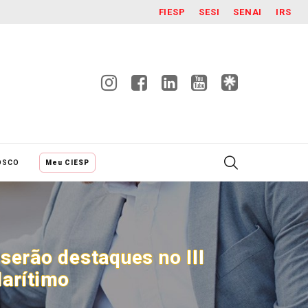
FIESP
SESI
SENAI
IRS
OSCO
Meu CIESP
 serão destaques no III
Marítimo