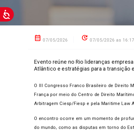
calendar_month
update
07/05/2026
07/05/2026 as 16:1
Evento reúne no Rio lideranças empresar
Atlântico e estratégias para a transição 
O III Congresso Franco Brasileiro de Direit
França por meio do Centro de Direito Maríti
Arbitragem Ciesp/Fiesp e pela Maritime Law A
O encontro ocorre em um momento de profunda
do mundo, como as disputas em torno do Estr