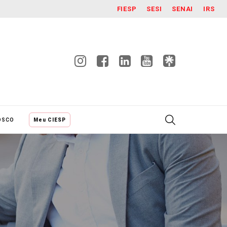
FIESP
SESI
SENAI
IRS
OSCO
Meu CIESP