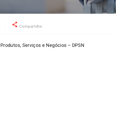
share
4
Compartilhe
e Produtos, Serviços e Negócios – DPSN