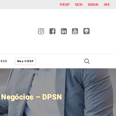
FIESP
SESI
SENAI
IRS
OSCO
Meu CIESP
e Negócios – DPSN