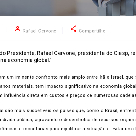
person
share
7
Rafael Cervone
Compartilhe
do Presidente, Rafael Cervone, presidente do Ciesp, re
 na economia global."
om um iminente confronto mais amplo entre Irã e Israel, que
danos materiais, tem impacto significativo na economia globa
 influência direta em custos e preços de numerosas cadeias 
al são mais suscetíveis os países que, como o Brasil, enfrent
da dívida pública, agravando o desembolso de recursos orçam
nômicas e monetárias para equilibrar a situação e evitar u