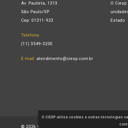
Av. Paulista, 1313
O Ciesp
São Paulo/SP
unidades
Cep: 01311-923
Estado
Telefone
(11) 3549-3200
E-mail
atendimento@ciesp.com.br
O CIESP utiliza cookies e outras tecnologias
cont
©
2026
CIESP - Todos os direitos reservados.
Polí