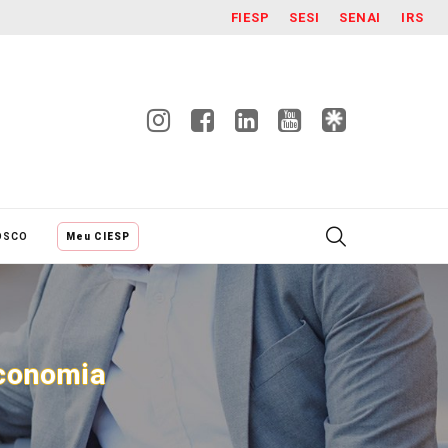
FIESP
SESI
SENAI
IRS
OSCO
Meu CIESP
economia