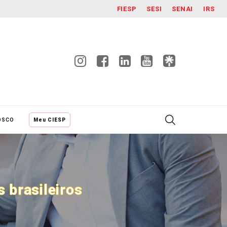
FIESP
SESI
SENAI
IRS
OSCO
Meu CIESP
 brasileiros