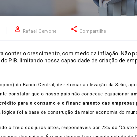
person
share
6
Rafael Cervone
Compartilhe
ara conter o crescimento, com medo da inflação. Não 
 do PIB, limitando nossa capacidade de criação de emp
Copom) do Banco Central, de retomar a elevação da Selic, ag
pante constatar que o nosso país não consegue equacionar
um
 crédito para o consumo e o financiamento das empresas 
 lógica foi a base de construção da maior economia do mund
o o freio dos juros altos, responsáveis por 23% do “Custo Bra
maioria dos países. É o que demonstrou recente estudo do 