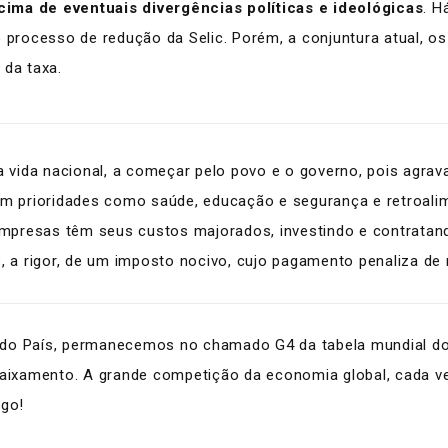
cima de eventuais divergências políticas e ideológicas
. H
o processo de redução da Selic. Porém, a conjuntura atual, o
 da taxa.
 a vida nacional, a começar pelo povo e o governo, pois agra
em prioridades como saúde, educação e segurança e retroalim
 empresas têm seus custos majorados, investindo e contrata
, a rigor, de um imposto nocivo, cujo pagamento penaliza de 
 do País, permanecemos no chamado G4 da tabela mundial do
ebaixamento. A grande competição da economia global, cada v
ogo!