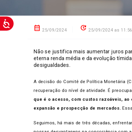
calendar_month
update
25/09/2024
25/09/2024 as 11:5
Não se justifica mais aumentar juros p
eterna renda média e da evolução tímida
desigualdades.
A decisão do Comitê de Política Monetária (
recuperação do nível de atividade. É preocu
que é
o acesso, com custos razoáveis, ao
expansão e prospecção de mercados.
Essa
Seguimos, há mais de três décadas, enfrentand
nossas desvantagens na concorrência com a 