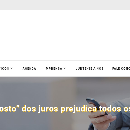
VIÇOS
AGENDA
IMPRENSA
JUNTE-SE A NÓS
FALE CON
osto” dos juros prejudica todos os