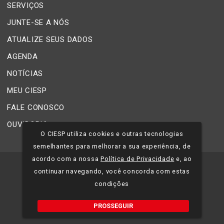
SERVIÇOS
JUNTE-SE A NÓS
ATUALIZE SEUS DADOS
AGENDA
NOTÍCIAS
MEU CIESP
FALE CONOSCO
OUVIDORIA
O CIESP utiliza cookies e outras tecnologias
semelhantes para melhorar a sua experiência, de
acordo com a nossa
Política de Privacidade
e, ao
©
2026
CIESP - Todos os direitos reservados.
continuar navegando, você concorda com estas
condições
Política de Privacidade
PROSSEGUIR