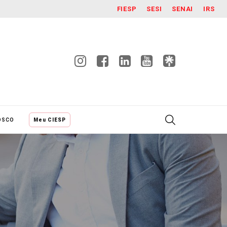
FIESP
SESI
SENAI
IRS
OSCO
Meu CIESP