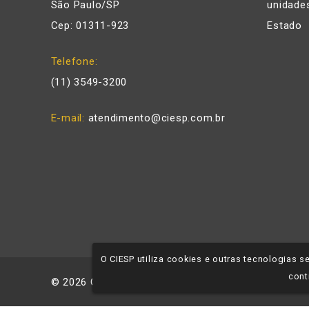
São Paulo/SP
unidades
Cep: 01311-923
Estado
Telefone
(11) 3549-3200
E-mail
atendimento@ciesp.com.br
O CIESP utiliza cookies e outras tecnologias
cont
©
2026
CIESP - Todos os direitos reservados.
Polí