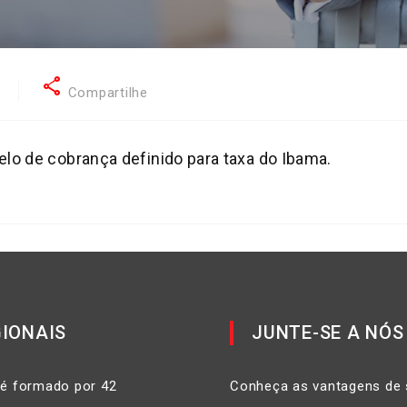
share
5
Compartilhe
o de cobrança definido para taxa do Ibama.
IONAIS
JUNTE-SE A NÓS
 é formado por 42
Conheça as vantagens de 