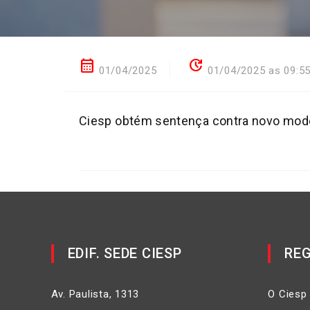
calendar_month
update
01/04/2025
01/04/2025 as 09:5
Ciesp obtém sentença contra novo model
EDIF. SEDE CIESP
REG
Av. Paulista, 1313
O Ciesp